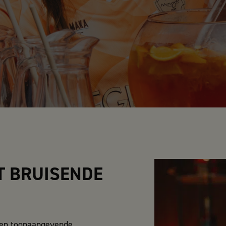
T BRUISENDE
een toonaangevende