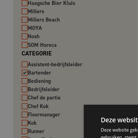
Haagsche Bier Kluis
Millers
Millers Beach
MOYA
Nosh
SOM Horeca
CATEGORIE
Assistent-bedrijfsleider
Bartender
Bediening
Bedrijfsleider
Chef de partie
Chef Kok
Floormanager
Deze websit
Kok
Deze website geb
Runner
gebruiken, stemt