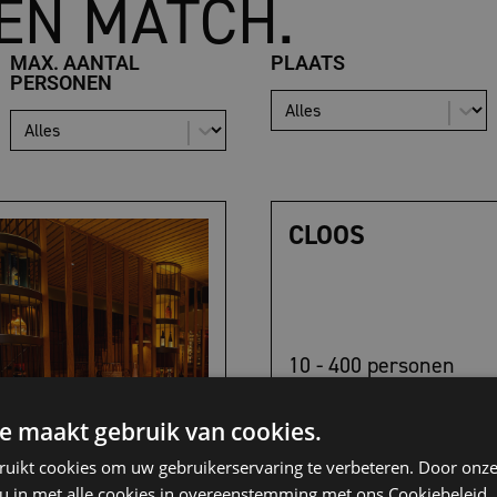
EEN MATCH.
MAX. AANTAL
PLAATS
PERSONEN
|
|
CLOOS
10 - 400 personen
Den Haag
Eetcafé
e maakt gebruik van cookies.
ruikt cookies om uw gebruikerservaring te verbeteren. Door onze
 u in met alle cookies in overeenstemming met ons Cookiebeleid.