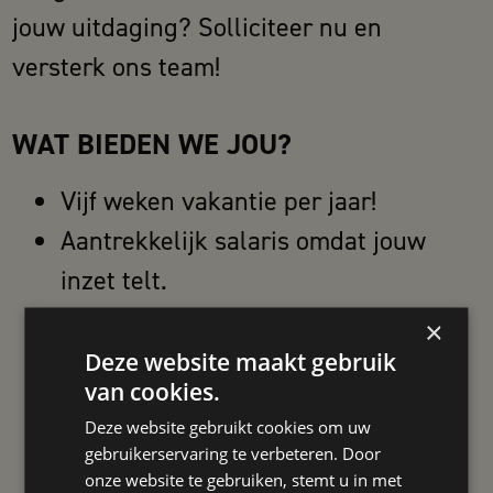
jouw uitdaging? Solliciteer nu en
versterk ons team!
WAT BIEDEN WE JOU?
Vijf weken vakantie per jaar!
Aantrekkelijk salaris omdat jouw
inzet telt.
Extra beloningen voor topprestaties.
×
Focus op persoonlijke ontwikkeling,
Deze website maakt gebruik
van cookies.
wij stimuleren jouw groei.
Deze website gebruikt cookies om uw
Doorgroeimogelijkheden, samen
gebruikerservaring te verbeteren. Door
bouwen aan jouw toekomst!
onze website te gebruiken, stemt u in met