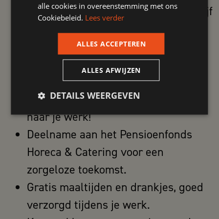
alle cookies in overeenstemming met ons
Scholing en studie bespreekbaar blijf
Cookiebeleid.
Lees verder
leren en groeien.
Jaarcontract met uitzicht op vast
ALLES ACCEPTEREN
dienstverband voor een stabiele
ALLES AFWIJZEN
loopbaan.
DETAILS WEERGEVEN
Reiskostenvergoeding, zorgeloos
naar je werk!
Deelname aan het Pensioenfonds
Horeca & Catering voor een
zorgeloze toekomst.
Gratis maaltijden en drankjes, goed
verzorgd tijdens je werk.