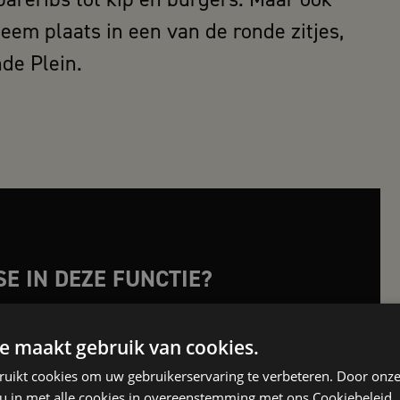
 Neem plaats in een van de ronde zitjes,
nde Plein.
SE IN DEZE FUNCTIE?
r direct en wie weet ben jij binnenkort
e maakt gebruik van cookies.
we collega!
ruikt cookies om uw gebruikerservaring te verbeteren. Door onze
 u in met alle cookies in overeenstemming met ons Cookiebeleid.