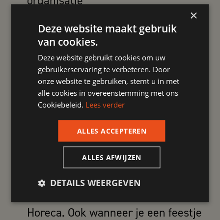
organisatie
×
Scholing en studie zijn
Deze website maakt gebruik
bespreekbaar
van cookies.
Uiteraard een vergoeding voor jouw
Deze website gebruikt cookies om uw
gemaakte reiskosten
gebruikerservaring te verbeteren. Door
onze website te gebruiken, stemt u in met
Je oude dag…deelname aan
alle cookies in overeenstemming met ons
Pensioenfonds Horeca & Catering
Cookiebeleid.
Lees verder
Personeelsmaaltijden en drankjes
ALLES ACCEPTEREN
Kerstpakket
Leuke personeelsuitjes en natuurlijk
ALLES AFWIJZEN
de jaarlijkse SOM-nieuwjaarsborrel
DETAILS WEERGEVEN
Korting bij diverse locaties van SOM
Horeca. Ook wanneer je een feestje