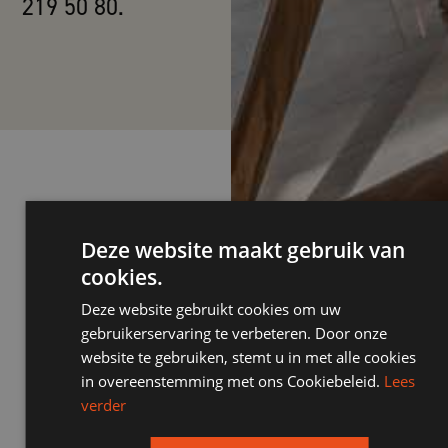
219 50 80.
Deze website maakt gebruik van
ONZE USP'S
cookies.
ITALIAANS
Deze website gebruikt cookies om uw
WIJNKELDER
gebruikerservaring te verbeteren. Door onze
PRIVATE DINING
website te gebruiken, stemt u in met alle cookies
VERGADERLOCATI
in overeenstemming met ons Cookiebeleid.
Lees
RUIME
verder
PARKEERGELEGE