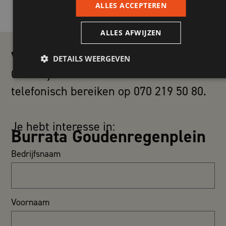
ALLES ACCEPTEREN
EXCLUSIEF AF
TE HUREN
ALLES AFWIJZEN
VRAAG EEN OFFERTE AAN
DETAILS WEERGEVEN
Geen tijd te verliezen? Je kunt ons ook
telefonisch bereiken op 070 219 50 80.
Je hebt interesse in:
Burrata Goudenregenplein
Bedrijfsnaam
Voornaam